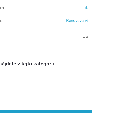
rne
:
ink
u
:
Renovovaný
HP
ájdete v tejto kategórii