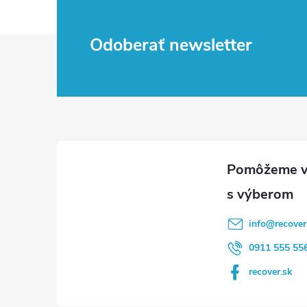
Z
Odoberať newsletter
á
p
ä
t
i
info
@
recover
e
0911 555 55
recover.sk