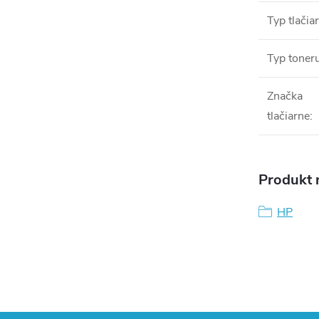
Typ tlačia
Typ toner
Značka
tlačiarne
:
Produkt n
HP