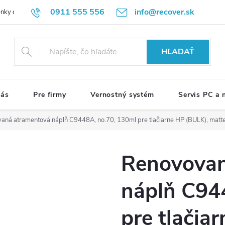
0911 555 556
info@recover.sk
nky ochrany osobných údajov
Formulár na odstúpenie od zmluvy
R
HĽADAŤ
nás
Pre firmy
Vernostný systém
Servis PC a
aná atramentová náplň C9448A, no.70, 130ml pre tlačiarne HP (BULK), matt
Renovovan
náplň C94
pre tlačia