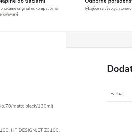
Náplne do tlačiarní
Odborné poradens
onúkame originálne, kompatibilné,
týkajúce sa všetkých tonero
renovované
Dodat
Farba
:
o.70/matte black/130ml)
2100, HP DESIGNJET Z3100,