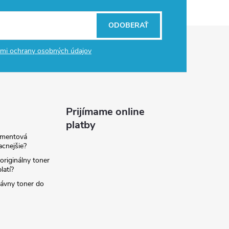
ODOBERAŤ
mi ochrany osobných údajov
Prijímame online
platby
amentová
lacnejšie?
originálny toner
latí?
rávny toner do