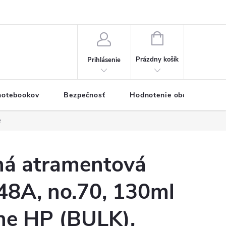
eklamačný formulár
Servis PC a notebookov
Vernostný systém
NÁKUPNÝ
KOŠÍK
Prázdny košík
Prihlásenie
 notebookov
Bezpečnosť
Hodnotenie obchodu
e
á atramentová
48A, no.70, 130ml
rne HP (BULK),