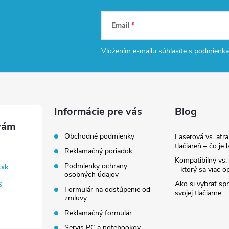
Email
Vložením e-mailu súhlasíte s
podmienka
Informácie pre vás
Blog
Obchodné podmienky
Laserová vs. atr
tlačiareň – čo je 
Reklamačný poriadok
Kompatibilný vs. 
Podmienky ochrany
.sk
– ktorý sa viac op
osobných údajov
Ako si vybrať sp
6
Formulár na odstúpenie od
svojej tlačiarne
zmluvy
Reklamačný formulár
Servis PC a notebookov