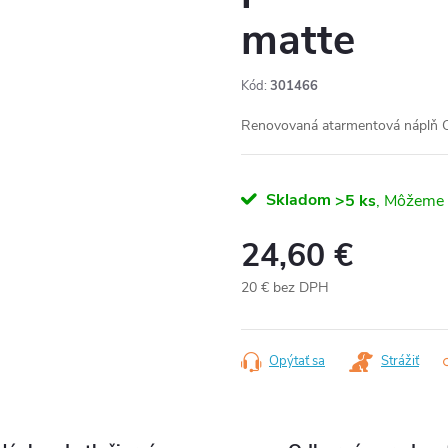
matte
Kód:
301466
Renovovaná atarmentová náplň C
Skladom
>5 ks
24,60 €
20 € bez DPH
Jednotková
cena:
Opýtať sa
Strážiť