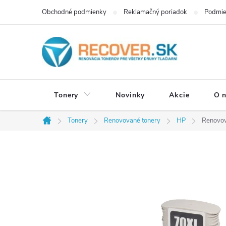
Prejsť
Obchodné podmienky
Reklamačný poriadok
Podmie
na
obsah
Tonery
Novinky
Akcie
O 
Tonery
Renovované tonery
HP
Renovov
Domov