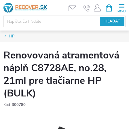
Prejsť
NÁKUPN
KOŠÍK
na
obsah
HĽADAŤ
HP
Renovovaná atramentová
náplň C8728AE, no.28,
21ml pre tlačiarne HP
(BULK)
Kód:
300780