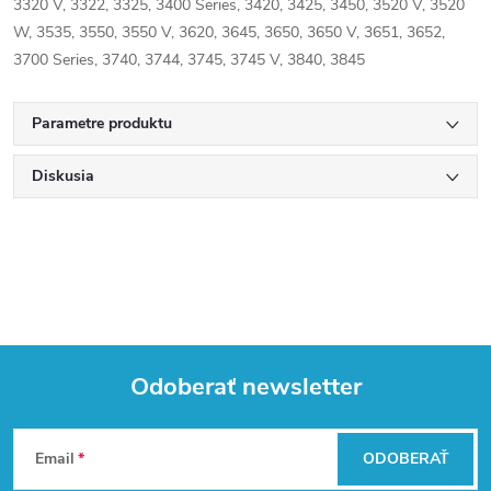
3320 V, 3322, 3325, 3400 Series, 3420, 3425, 3450, 3520 V, 3520
W, 3535, 3550, 3550 V, 3620, 3645, 3650, 3650 V, 3651, 3652,
3700 Series, 3740, 3744, 3745, 3745 V, 3840, 3845
Parametre produktu
Diskusia
Odoberať newsletter
Z
Email
ODOBERAŤ