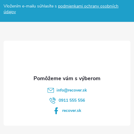
á
Vložením e-mailu súhlasíte s
podmienkami ochrany osobných
p
údajov
ä
t
i
e
info
@
recover.sk
0911 555 556
recover.sk