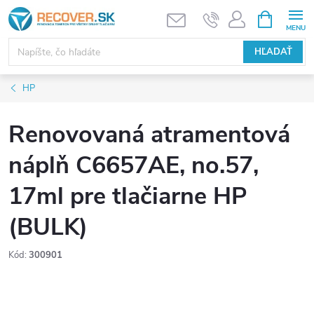
Prejsť
NÁKUPN
KOŠÍK
na
obsah
HĽADAŤ
HP
Renovovaná atramentová
náplň C6657AE, no.57,
17ml pre tlačiarne HP
(BULK)
Kód:
300901