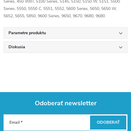
Series, 450 WBT, 5100 Series, 5145, 5150, 5150 W, 5151, 5500
Series, 5550, 5550 C, 5551, 5552, 5600 Series, 5650, 5650 W,
5652, 5655, 5850, 9600 Series, 9650, 9670, 9680, 9680
Parametre produktu
Diskusia
Odoberať newsletter
Z
Email
ODOBERAŤ