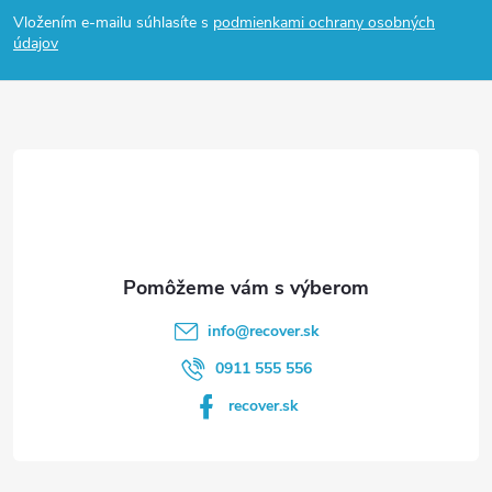
á
Vložením e-mailu súhlasíte s
podmienkami ochrany osobných
p
údajov
ä
t
i
e
info
@
recover.sk
0911 555 556
recover.sk