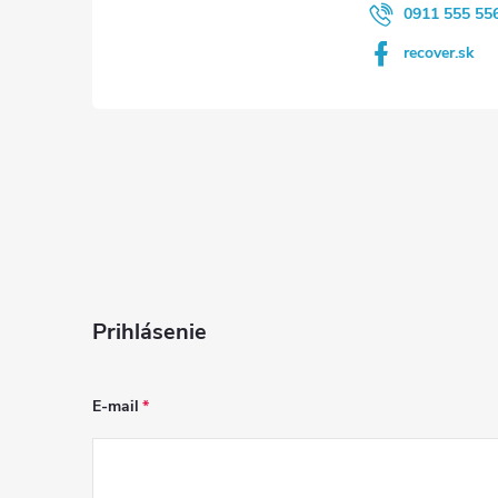
e
0911 555 55
recover.sk
Prihlásenie
E-mail