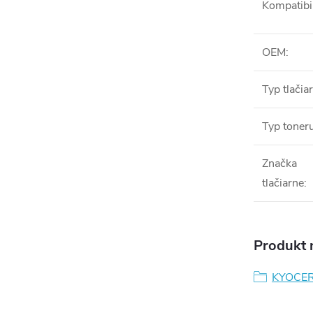
Kompatibil
OEM
:
Typ tlačia
Typ toner
Značka
tlačiarne
:
Produkt n
KYOCE