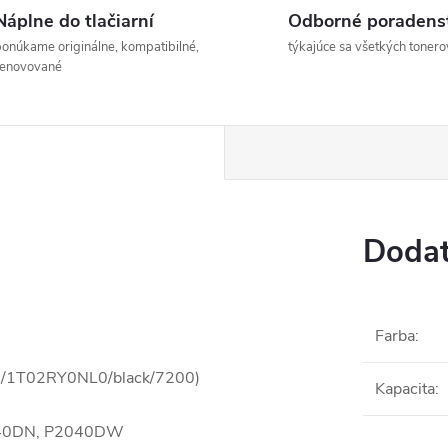
Náplne do tlačiarní
Odborné poradens
onúkame originálne, kompatibilné,
týkajúce sa všetkých tonero
renovované
Dodat
Farba
:
160/1T02RY0NL0/black/7200)
Kapacita
:
P2040DN, P2040DW