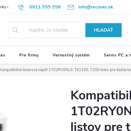
0911 555 556
info@recover.sk
nky ochrany osobných údajov
Formulár na odstúpenie od zmluvy
R
HĽADAŤ
nás
Pre firmy
Vernostný systém
Servis PC a
Kompatibilná tonerová náplň 1T02RY0NL0, TK1160, 7200 listov pre tlačiarne
Kompatibi
1T02RY0N
listov pre 