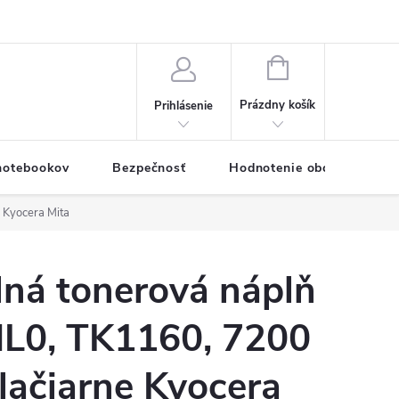
eklamačný formulár
Servis PC a notebookov
Vernostný systém
NÁKUPNÝ
KOŠÍK
Prázdny košík
Prihlásenie
 notebookov
Bezpečnosť
Hodnotenie obchodu
 Kyocera Mita
lná tonerová náplň
L0, TK1160, 7200
tlačiarne Kyocera