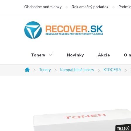
Prejsť
Obchodné podmienky
Reklamačný poriadok
Podmie
na
obsah
Tonery
Novinky
Akcie
O 
Tonery
Kompatibilné tonery
KYOCERA
Domov