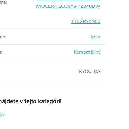
ita
:
KYOCERA ECOSYS P2040DW
1T02RY0NL0
rne
:
laser
u
:
Kompatibilný
KYOCERA
ájdete v tejto kategórii
RA