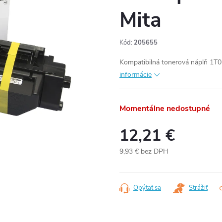
Mita
Kód:
205655
Kompatibilná tonerová náplň 1T0
informácie
Momentálne nedostupné
12,21 €
9,93 € bez DPH
Jednotková
cena:
Opýtať sa
Strážiť