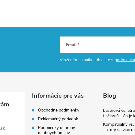
Email
Vložením e-mailu súhlasíte s
podmienka
Informácie pre vás
Blog
Obchodné podmienky
Laserová vs. atr
tlačiareň – čo je 
Reklamačný poriadok
Kompatibilný vs. 
Podmienky ochrany
.sk
– ktorý sa viac op
osobných údajov