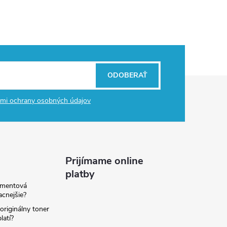
ODOBERAŤ
mi ochrany osobných údajov
Prijímame online
platby
amentová
lacnejšie?
originálny toner
latí?