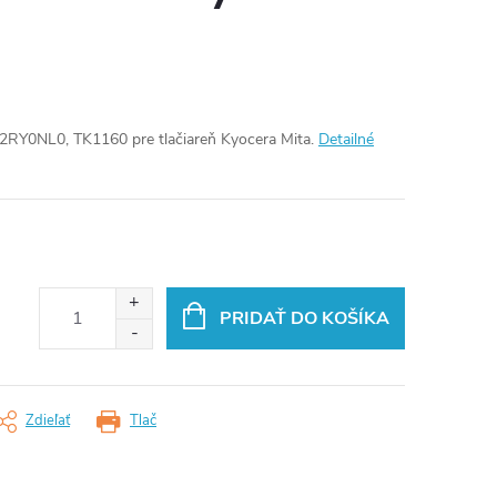
2RY0NL0, TK1160 pre tlačiareň Kyocera Mita.
Detailné
PRIDAŤ DO KOŠÍKA
Zdieľať
Tlač